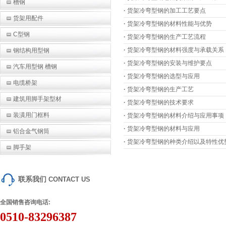
槽钢
·
货架冷弯型钢的加工工艺要点
货架用配件
·
货架冷弯型钢的材料性能与优势
C型钢
·
货架冷弯型钢的生产工艺流程
·
货架冷弯型钢的材料强度与承载关系
钢结构用型钢
·
货架冷弯型钢的安装与维护要点
汽车用型钢 槽钢
·
货架冷弯型钢的选型与应用
电缆桥架
·
货架冷弯型钢的生产工艺
建筑用脚手架型材
·
货架冷弯型钢的技术要求
装潢用门框料
·
货架冷弯型钢的材料介绍与应用事项
·
货架冷弯型钢的材料与应用
铝合金气钢筒
·
货架冷弯型钢的种类介绍以及特性优
脚手架
联系我们
CONTACT US
全国销售咨询电话:
0510-83296387